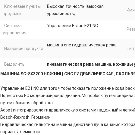
Ключевые пункты
Высокая точность, высокая
Имя
продажи:
урожайность,
Система
Управление Estun E21 NC
Рез
управления:
машина cnc гидравлическая режа
Название продукта:
Тип:
Выделить:
пневматическая режа машина
,
ножницы у
МАШИНА SC-8X3200 НОЖНИЦ CNC ГИДРАВЛИЧЕСКАЯ, СКОЛЬЗЯ 
Управление E21 NC для того чтобы показать положение хода bac
Полностью ЕС модернизировал дизайн, Monoblock путем сваривая
путем обжигая обработка.
Adopt интегрировало гидравлическую систему, надежный и легки
Bosch-Rexroth, Германии,
Гидравлическая гильотина машина действия луча качания котора
вариантах емкости.