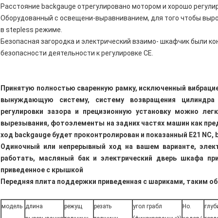
Расстояние backgauge отрегулировано мотором и хорошо регулир
Оборудованный с освещени-выравниванием, для того чтобы выро
в stepless режиме.
Безопасная загородка и электрический взаимо- шкафчик были к
безопасности деятельности к регулировке CE.
Принятую полностью сваренную рамку, исключенный вибрацие
вынуждающую систему, систему возвращения цилиндра 
регулировки зазора и прецизионную установку можно легк
вырезывания, фотоэлементы на задних частях машин как пре
ход backgauge будет проконтролирован и показанный E21 NC, 
Одиночный или непрерывный ход на вашем варианте, элек
работать, масляный бак и электрический дверь шкафа пр
приведенное с крышкой
Передняя плита поддержки приведенная с шариками, таким об
модель
длина
режущ
резать
угол грабл
Но.
глуб