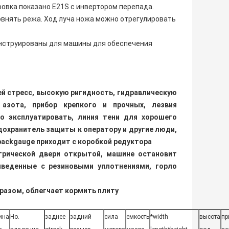
овка показано E21S с инвертором перепада.
внять режа. Ход луча ножа можно отрегулировать
онструированы для машины для обеспечения
й стресс, высокую ригидность, гидравлическую
азота, прибор крепкого и прочных, лезвия
о эксплуатировать, линия тени для хорошего
дохранитель защиты к оператору и другие люди,
backgauge приходит с коробкой редуктора
трической двери открытой, машине остановит
иведенные с резиновыми уплотнениями, горло
разом, облегчает кормить плиту
ина
Но.
заднее
задний
сила
емкость
*width
высота
пр