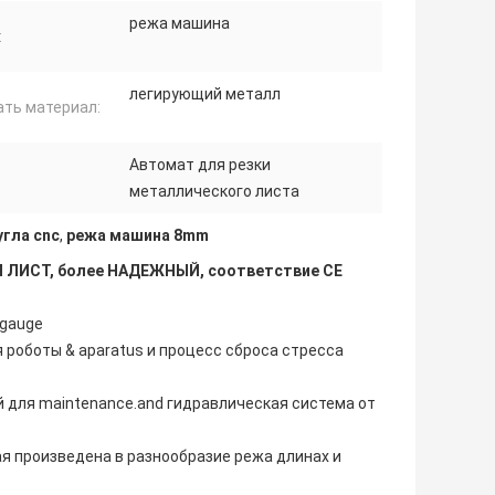
режа машина
:
легирующий металл
ать материал:
Автомат для резки
металлического листа
гла cnc
,
режа машина 8mm
ЛИСТ, более НАДЕЖНЫЙ, соответствие CE
kgauge
 роботы & aparatus и процесс сброса стресса
й для maintenance.and гидравлическая система от
я произведена в разнообразие режа длинах и