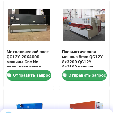
Наша фабрика
контроль качества
контактные данные
Металлический лист
Пневматическая
QC12Y-20X4000
машина 8mm QC12Y-
машины Cnc Nc
8x3200 QC12Y-
Новости
стального прута
8x2500 ножниц
гидравлический
металлического
Отправить запрос
Отправить запрос
режа небольшой
листа Cnc угла
Все случаи
Пресс-тормозная машина
Машина ножниц луча качания