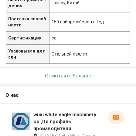
Ганьсу, Китай
дения
Поставка способ
150 набор/наборов в Год
ности
Сертификация
ce
Упаковывая дет
Стальной паллет
али
Осмотрите больше
О нас
wuxi white eagle machinery
co.,ltd профиль
производителя
No.2168 Taihu West Avenue,