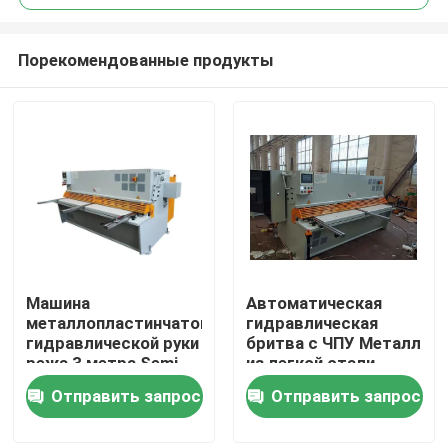
Порекомендованные продукты
Машина
Автоматическая
Главная страница
металлопластинчатой
гидравлическая
гидравлической руки
бритва с ЧПУ Металл
режа 3 метра Semi
из легкой стали
Продукция
автоматического
Отправить запрос
Отправить запрос
О Компании