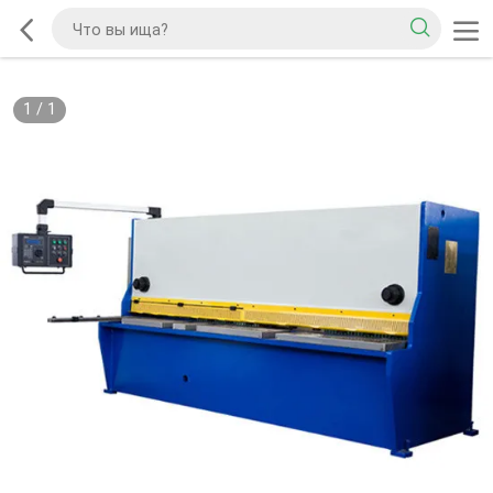
1
/
1