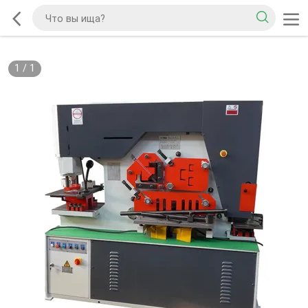
1
/
1