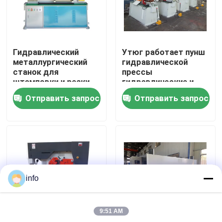
Наша фабрика
Гидравлический
Утюг работает пунш
контроль качества
металлургический
гидравлической
станок для
прессы
штамповки и резки
гидравлические и
контактные данные
Ironworker Q35y-20
Отправить запрос
Отправить запрос
машины ножниц
Новости
Все случаи
info
Пресс-тормозная машина
9:51 AM
Машина ножниц луча качания