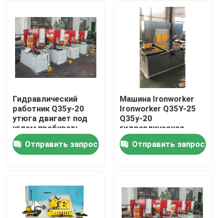
Гидравлический
Машина Ironworker
работник Q35y-20
Ironworker Q35Y-25
утюга двигает под
Q35y-20
углом пробивать
гидравлическая
отверстия
ручная небольшая
Отправить запрос
Отправить запрос
стального круглого
Главная страница
квадрата овальный
Продукция
О Компании