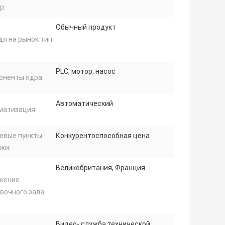
р:
Обычный продукт
я на рынок тип:
PLC, мотор, насос
оненты ядра:
Автоматический
матизация:
евые пункты
Конкурентоспособная цена
жи:
Великобритания, Франция
жение
вочного зала:
Видео- служба технической