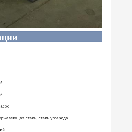
ации
ый
ый
насос
ржавеющая сталь, сталь углерода
кий