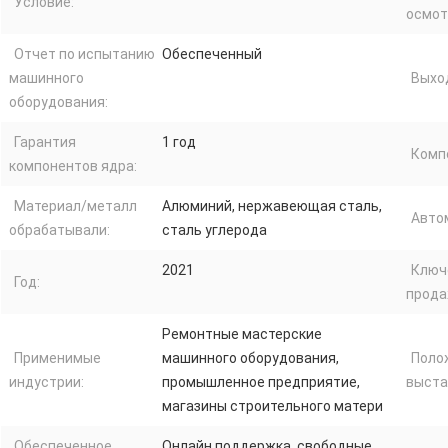
Условие:
осмот
Отчет по испытанию
Обеспеченный
машинного
Выход
оборудования:
Гарантия
1 год
Комп
компонентов ядра:
Материал/металл
Алюминий, нержавеющая сталь,
Авто
обрабатывали:
сталь углерода
2021
Ключ
Год:
прода
Ремонтные мастерские
Применимые
машинного оборудования,
Поло
индустрии:
промышленное предприятие,
выста
магазины строительного матери
Обеспеченное
Онлайн поддержка, свободные