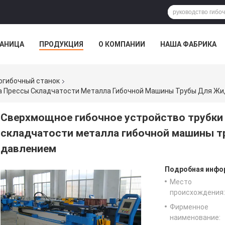
РАНИЦА
ПРОДУКЦИЯ
О КОМПАНИИ
НАША ФАБРИКА
ВСЕ СЛУЧАИ
огибочный станок
Сверхмощное гибочное устройство трубки
складчатости металла гибочной машины т
давлением
Подробная инфор
Место
происхождения:
Фирменное
наименование: