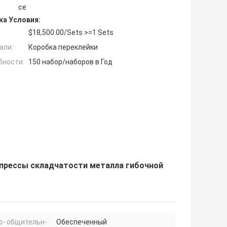
ce
ка Условия:
$18,500.00/Sets >=1 Sets
али:
Коробка переклейки
бности:
150 набор/наборов в Год
 прессы складчатости металла гибочной
о- общительн-
Обеспеченный