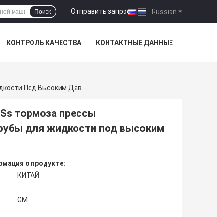
Отправить запрос
|
Russian
Поиск
КОНТРОЛЬ КАЧЕСТВА
КОНТАКТНЫЕ ДАННЫЕ
Сверхмощное Гибочное Устройство Трубки Ss Тормоза Прессы Складчатости Металла Гибочной Машины Трубы Для Жидкости Под Высоким Давлением
 Ss тормоза прессы
рубы для жидкости под высоким
мация о продукте:
КИТАЙ
GM