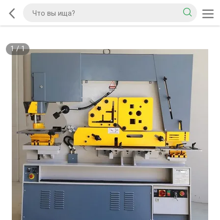
1
/
1