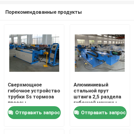
Порекомендованные продукты
Сверхмощное
Алюминиевый
гибочное устройство
стальной прут
Главная страница
трубки Ss тормоза
штанга 2,5 раздела
прессы
гибочной машины
складчатости
профиля Cnc
Отправить запрос
Отправить запрос
Продукция
металла гибочной
гибочное устройство
машины трубы для
трубопровода 1,5
жидкости под
дюймов
О Компании
высоким давлением